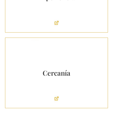
Acompañamos a empresas y grupos familiares en
sus operaciones, entendiendo sus negocios y
aportando desde nuestra experiencia, teniendo en
Cercanía
cuenta las repercusiones a nivel nacional e
internacional.