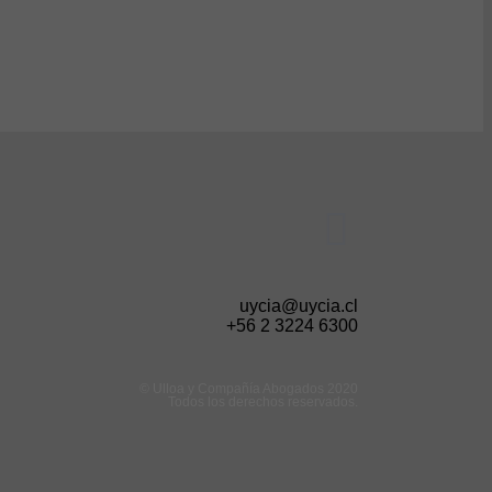
uycia@uycia.cl
+56 2 3224 6300
© Ulloa y Compañía Abogados 2020
Todos los derechos reservados.