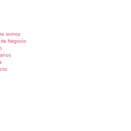
es somos
 de Negocio
o
arios
a
cto