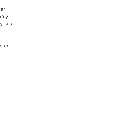
iar
ón y
 y sus
s en