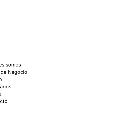
es somos
 de Negocio
o
arios
a
cto